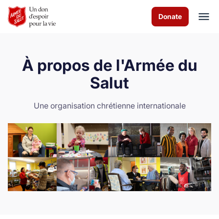
Skip to Main Content
Donate
À propos de l'Armée du
À propos de nous
Salut
Les programmes
Une organisation chrétienne internationale
News & Stories
Comment vous pouvez aider
Nous contacter
Volunteer
Donate