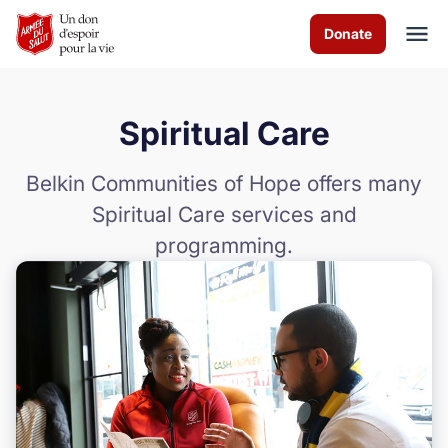
Skip to Main Content
Donate
Spiritual Care
À propos de nous
Belkin Communities of Hope offers many
Les programmes
Spiritual Care services and
programming.
News & Stories
Comment vous pouvez aider
Nous contacter